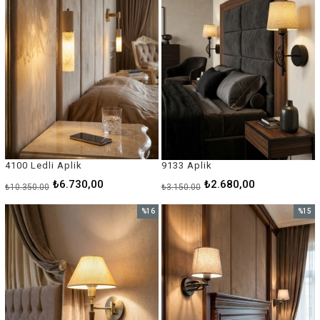
4100 Ledli Aplik
9133 Aplik
₺6.730,00
₺2.680,00
₺10.350,00
₺3.150,00
%16
%15
İndirim
İndirim
%16İndirim
%15İnd