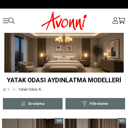
YATAK ODASI AYDINLATMA MODELLERİ
Yatak Odası Aydınlatmaları
Sıralama
Filtreleme
%35
%35
İndirim
İndirim