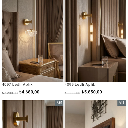
%35İndirim
%35İnd
4097 Ledli Aplik
4099 Ledli Aplik
₺4.680,00
₺5.850,00
₺7.200,00
₺9.000,00
%35
%15
İndirim
İndirim
%35İndirim
%15İnd