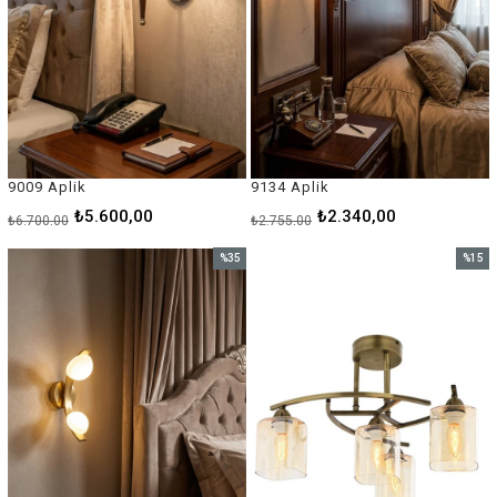
9009 Aplik
9134 Aplik
₺5.600,00
₺2.340,00
₺6.700,00
₺2.755,00
%35
%15
İndirim
İndirim
%35İndirim
%15İnd