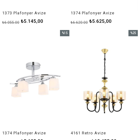
1373 Plafonyer Avize
1374 Plafonyer Avize
₺5.145,00
₺5.625,00
₺6.055,00
₺6.620,00
%15
%25
İndirim
İndirim
%15İndirim
%25İnd
1374 Plafonyer Avize
4161 Retro Avize