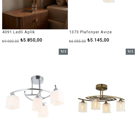
4091 Ledli Aplik
1373 Plafonyer Avize
₺5.850,00
₺5.145,00
₺9.000,00
₺6.055,00
%15
%15
İndirim
İndirim
%15İndirim
%15İnd