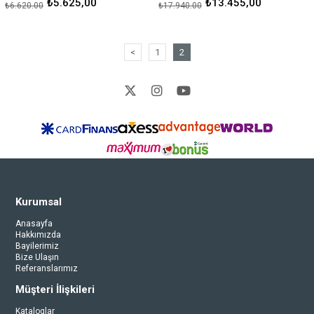
₺5.625,00
₺13.455,00
₺6.620,00
₺17.940,00
<
1
2
Kurumsal
Anasayfa
Hakkımızda
Bayilerimiz
Bize Ulaşın
Referanslarımız
Müşteri İlişkileri
Kataloglar