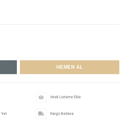
İstek Listeme Ekle
 Ver
Kargo Bedava