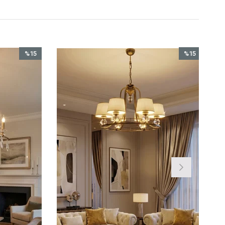
%15
İndirim
%15İndirim