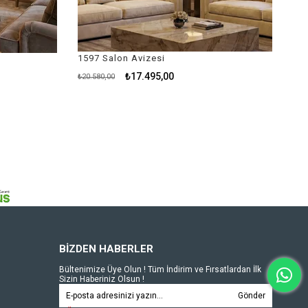
597 Salon Avizesi
1597 Salon Avizesi
₺17.495,00
₺15.710,0
20.580,00
₺18.480,00
BİZDEN HABERLER
Bültenimize Üye Olun ! Tüm İndirim ve Fırsatlardan İlk
Sizin Haberiniz Olsun !
Gönder