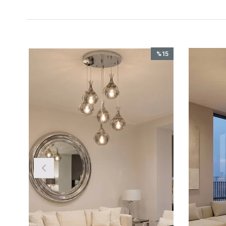
%15
İndirim
%15İndirim