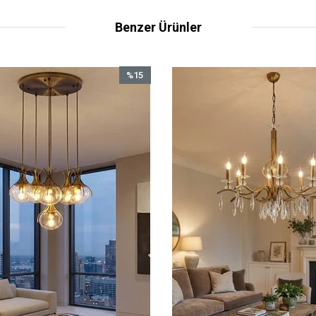
Benzer Ürünler
%15
%15
İndirim
İndirim
%15İndirim
%15İndirim