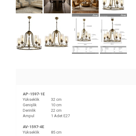
AP-1597-1E
Yükseklik
32 cm
Genişlik
10 cm
Derinlik
22 cm
Ampul
1 Adet E27
AV-1597-4E
Yükseklik
85 cm