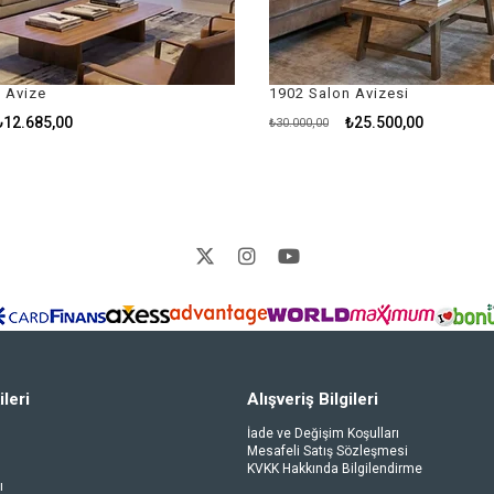
1902 Salon Avizesi
1
₺25.500,00
₺30.000,00
₺
ileri
Alışveriş Bilgileri
İade ve Değişim Koşulları
Mesafeli Satış Sözleşmesi
KVKK Hakkında Bilgilendirme
ı