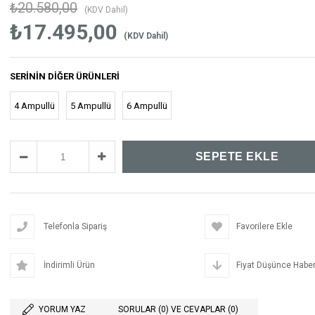
₺20.580,00
(KDV Dahil)
₺17.495,00
(KDV Dahil)
SERININ DIĞER ÜRÜNLERI
4 Ampullü
5 Ampullü
6 Ampullü
Telefonla Sipariş
Favorilere Ekle
İndirimli Ürün
Fiyat Düşünce Haber
YORUM YAZ
SORULAR (0) VE CEVAPLAR (0)