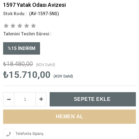
1597 Yatak Odası Avizesi
(AV-1597-5NS)
Tahmini Teslim Süresi
:
%
15
İNDIRIM
₺18.480,00
(KDV Dahil)
₺15.710,00
(KDV Dahil)
Telefonla Sipariş