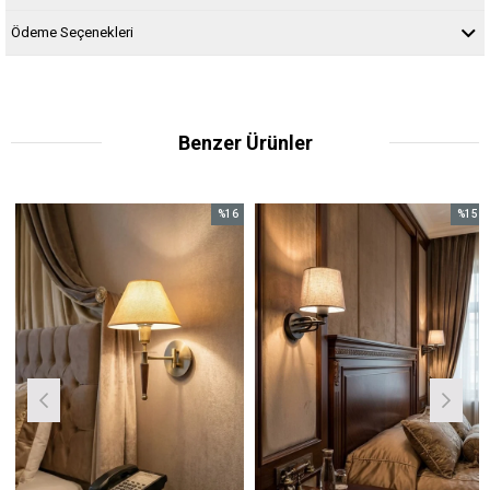
Ödeme Seçenekleri
Benzer Ürünler
%16
%15
m
İndirim
İndirim
irim
%16İndirim
%15İndir