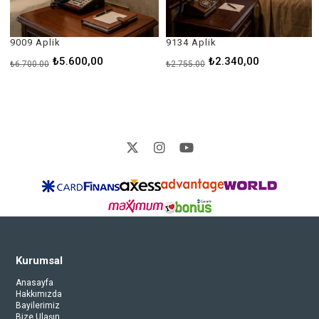
9009 Aplik
9134 Aplik
₺5.600,00
₺2.340,00
₺6.700,00
₺2.755,00
Kurumsal
Anasayfa
Hakkımızda
Bayilerimiz
Bize Ulaşın