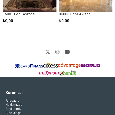
 Lobi Avizesi
35005 Lobi Avizesi
35006 
0
₺0,00
₺0,00
Kurumsal
Anasayfa
Hakkımızda
Bayilerimiz
Bize Ulaşın