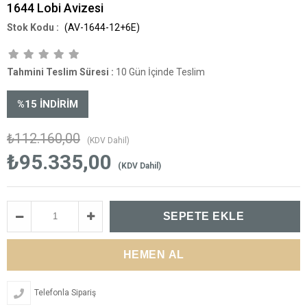
1644 Lobi Avizesi
(AV-1644-12+6E)
Tahmini Teslim Süresi
:
10 Gün İçinde Teslim
%
15
İNDIRIM
₺112.160,00
(KDV Dahil)
₺95.335,00
(KDV Dahil)
Telefonla Sipariş