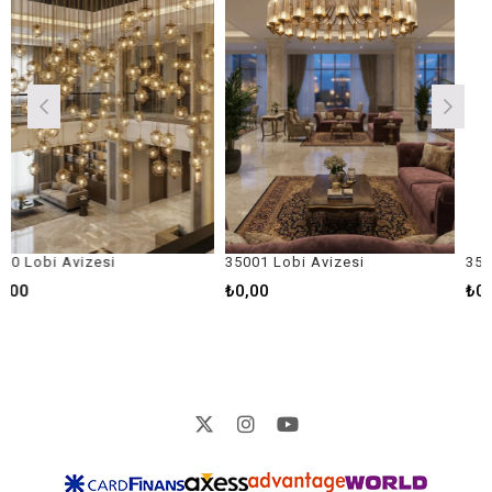
esi
35001 Lobi Avizesi
35005 Lobi Aviz
₺0,00
₺0,00