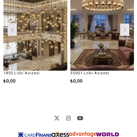
obi Avizesi
35001 Lobi Avizesi
35005 L
₺0,00
₺0,00