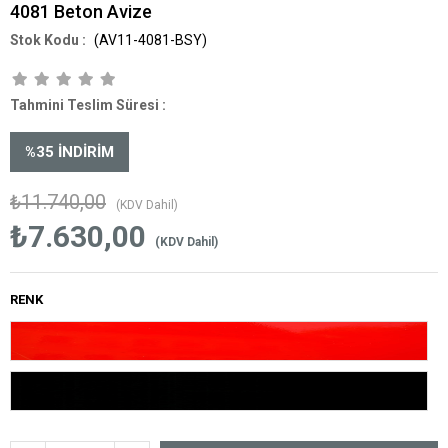
4081 Beton Avize
(AV11-4081-BSY)
Tahmini Teslim Süresi
:
%
35
İNDIRIM
₺11.740,00
(KDV Dahil)
₺7.630,00
(KDV Dahil)
RENK