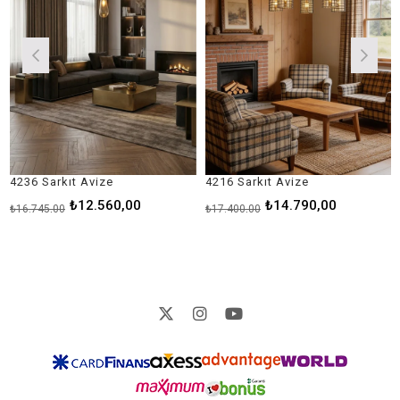
6 Sarkıt Avize
4216 Sarkıt Avize
4183 
₺12.560,00
₺14.790,00
745,00
₺17.400,00
₺9.600