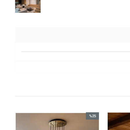
%25
İndirim