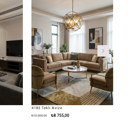
%15İndirim
83 Tekli Avize
4161 Retro Avize
₺8.755,00
₺13.455,00
0.300,00
₺17.940,00