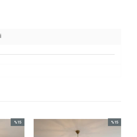
I
%15
İndirim