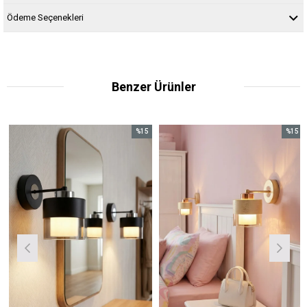
Ödeme Seçenekleri
Benzer Ürünler
%15
%15
İndirim
İndirim
im
%15İndirim
%15İndirim