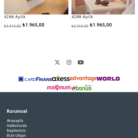
4288 Aplik
4288 Aplik
1
₺1.965,00
₺1.965,00
₺2.310,00
₺2.310,00
₺1
Kurumsal
Anasayfa
Hakkımızda
Bayilerimiz
Bize Ulaşın