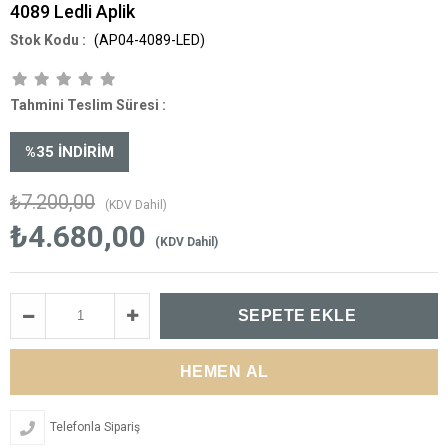
4089 Ledli Aplik
(AP04-4089-LED)
Tahmini Teslim Süresi
:
%
35
İNDIRIM
₺7.200,00
(KDV Dahil)
₺4.680,00
(KDV Dahil)
Telefonla Sipariş