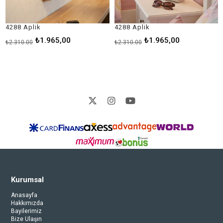
8 Aplik
4288 Aplik
1876
₺1.965,00
₺1.965,00
310,00
₺2.310,00
₺1.92
Kurumsal
Anasayfa
Hakkımızda
Bayilerimiz
Bize Ulaşın