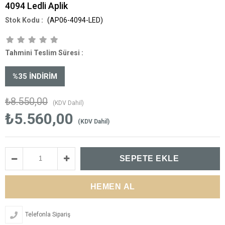
4094 Ledli Aplik
(AP06-4094-LED)
Tahmini Teslim Süresi
:
%
35
İNDIRIM
₺8.550,00
(KDV Dahil)
₺5.560,00
(KDV Dahil)
Telefonla Sipariş