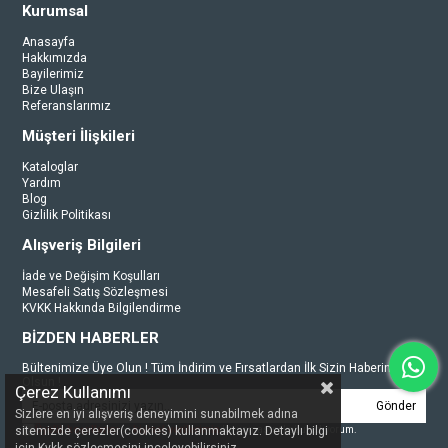
Kurumsal
Anasayfa
Hakkımızda
Bayilerimiz
Bize Ulaşın
Referanslarımız
Müşteri İlişkileri
Kataloglar
Yardım
Blog
Gizlilik Politikası
Alışveriş Bilgileri
İade ve Değişim Koşulları
Mesafeli Satış Sözleşmesi
KVKK Hakkında Bilgilendirme
BİZDEN HABERLER
Bültenimize Üye Olun ! Tüm İndirim ve Fırsatlardan İlk Sizin Haberiniz
Olsun !
Çerez Kullanımı
Gönder
Sizlere en iyi alışveriş deneyimini sunabilmek adına
sitemizde çerezler(cookies) kullanmaktayız. Detaylı bilgi
Üyelik koşullarını
ve
kişisel verilerimin
korunmasını kabul ediyorum.