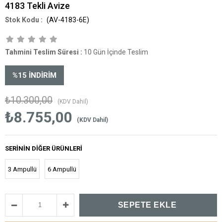
4183 Tekli Avize
(AV-4183-6E)
Tahmini Teslim Süresi
:
10 Gün İçinde Teslim
%
15
İNDIRIM
₺10.300,00
(KDV Dahil)
₺8.755,00
(KDV Dahil)
SERININ DIĞER ÜRÜNLERI
3 Ampullü
6 Ampullü