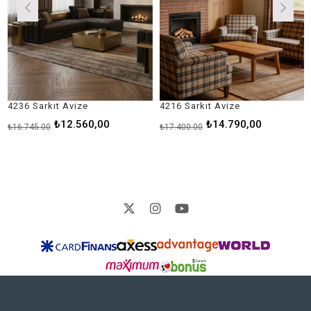
36 Sarkıt Avize
4216 Sarkıt Avize
418
₺12.560,00
₺14.790,00
6.745,00
₺17.400,00
₺9.6