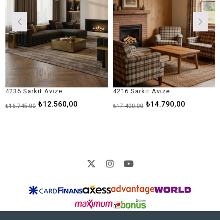
36 Sarkıt Avize
4216 Sarkıt Avize
4183
₺12.560,00
₺14.790,00
.745,00
₺17.400,00
₺9.6