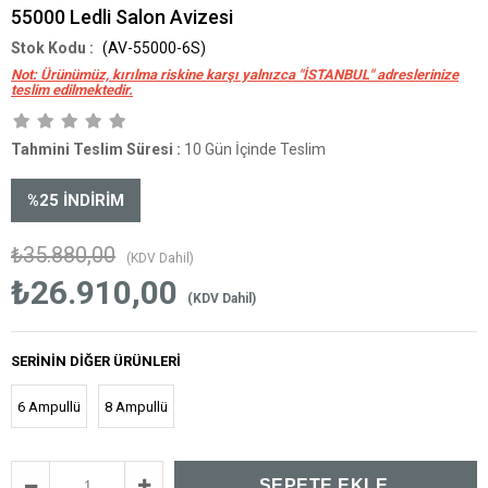
55000 Ledli Salon Avizesi
(AV-55000-6S)
Not: Ürünümüz, kırılma riskine karşı yalnızca "İSTANBUL" adreslerinize
teslim edilmektedir.
Tahmini Teslim Süresi
:
10 Gün İçinde Teslim
%
25
İNDIRIM
₺35.880,00
(KDV Dahil)
₺26.910,00
(KDV Dahil)
SERININ DIĞER ÜRÜNLERI
6 Ampullü
8 Ampullü