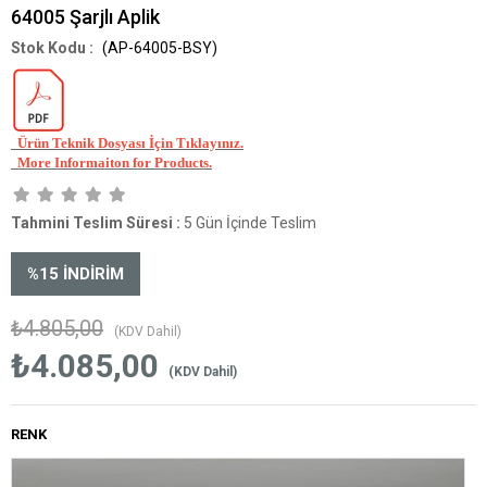
64005 Şarjlı Aplik
(AP-64005-BSY)
Ürün Teknik Dosyası İçin Tıklayınız.
More Info
rmaiton for Products.
Tahmini Teslim Süresi
:
5 Gün İçinde Teslim
%
15
İNDIRIM
₺4.805,00
(KDV Dahil)
₺4.085,00
(KDV Dahil)
RENK