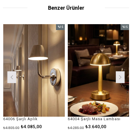
Benzer Ürünler
%15
%15
İndirim
İndirim
%15İndirim
%15İndirim
Şarjlı Aplik
64004 Şarjlı Masa Lambası
64003 Ş
₺4.085,00
₺3.640,00
,00
₺4.285,00
₺4.285,0