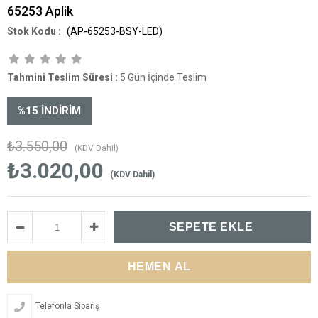
65253 Aplik
(AP-65253-BSY-LED)
Tahmini Teslim Süresi
:
5 Gün İçinde Teslim
%
15
İNDIRIM
₺3.550,00
(KDV Dahil)
₺3.020,00
(KDV Dahil)
Telefonla Sipariş