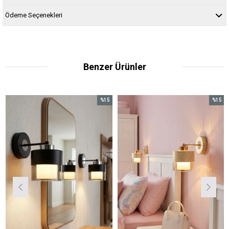
Ödeme Seçenekleri
Benzer Ürünler
%15
%15
İndirim
İndirim
%15İndirim
%15İndirim