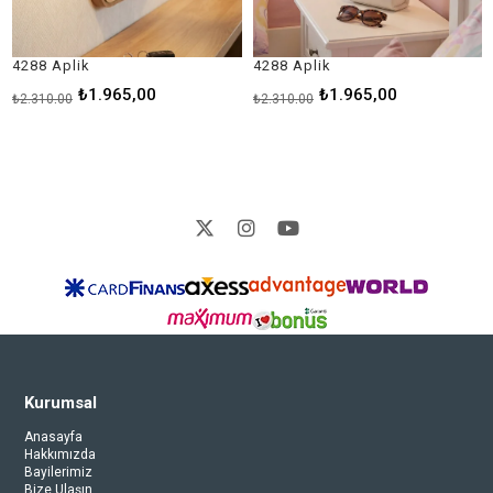
Aplik
4288 Aplik
1876 A
₺1.965,00
₺1.965,00
,00
₺2.310,00
₺1.925,
Kurumsal
Anasayfa
Hakkımızda
Bayilerimiz
Bize Ulaşın