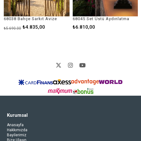
8038 Bahçe Sarkıt Avize
68045 Set Üstü Aydınlatma
₺4.835,00
₺6.810,00
.690,00
₺14
Kurumsal
Anasayfa
Hakkımızda
Bayilerimiz
Bize Ulaşın