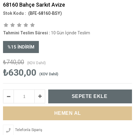
68160 Bahçe Sarkıt Avize
(BFE-68160-BSY)
Tahmini Teslim Süresi
:
10 Gün İçinde Teslim
%
15
İNDIRIM
₺740,00
(KDV Dahil)
₺630,00
(KDV Dahil)
Telefonla Sipariş