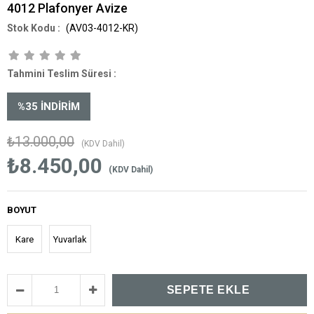
4012 Plafonyer Avize
(AV03-4012-KR)
Tahmini Teslim Süresi
:
%
35
İNDIRIM
₺13.000,00
(KDV Dahil)
₺8.450,00
(KDV Dahil)
BOYUT
Kare
Yuvarlak