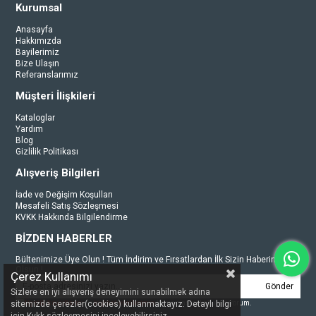
Kurumsal
Anasayfa
Hakkımızda
Bayilerimiz
Bize Ulaşın
Referanslarımız
Müşteri İlişkileri
Kataloglar
Yardım
Blog
Gizlilik Politikası
Alışveriş Bilgileri
İade ve Değişim Koşulları
Mesafeli Satış Sözleşmesi
KVKK Hakkında Bilgilendirme
BİZDEN HABERLER
Bültenimize Üye Olun ! Tüm İndirim ve Fırsatlardan İlk Sizin Haberiniz
Olsun !
Çerez Kullanımı
Gönder
Sizlere en iyi alışveriş deneyimini sunabilmek adına
sitemizde çerezler(cookies) kullanmaktayız. Detaylı bilgi
Üyelik koşullarını
ve
kişisel verilerimin
korunmasını kabul ediyorum.