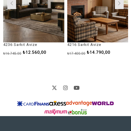
36 Sarkıt Avize
4216 Sarkıt Avize
418
₺12.560,00
₺14.790,00
6.745,00
₺17.400,00
₺9.