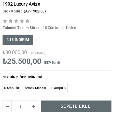
1902 Luxury Avize
(AV-1902-8E)
Tahmini Teslim Süresi
:
10 Gün İçinde Teslim
%
15
İNDIRIM
₺30.000,00
(KDV Dahil)
₺25.500,00
(KDV Dahil)
SERININ DIĞER ÜRÜNLERI
6 Ampullü
Yemek Masası
8 Ampullü