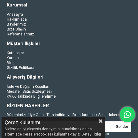
Kurumsal
Anasayfa
Hakkımızda
Bayilerimiz
Bize Ulaşın
Referanslarımız
Müşteri İlişkileri
Kataloglar
Yardım
Blog
Gizlilik Politikası
Alışveriş Bilgileri
İade ve Değişim Koşulları
Mesafeli Satış Sözleşmesi
KVKK Hakkında Bilgilendirme
BİZDEN HABERLER
Bültenimize Üye Olun ! Tüm İndirim ve Fırsatlardan İlk Sizin Haberiniz
Olsun !
Çerez Kullanımı
Gönder
Sizlere en iyi alışveriş deneyimini sunabilmek adına
Üyelik koşullarını
ve
kişisel verilerimin
korunmasını kabul ediyorum.
sitemizde çerezler(cookies) kullanmaktayız. Detaylı bilgi