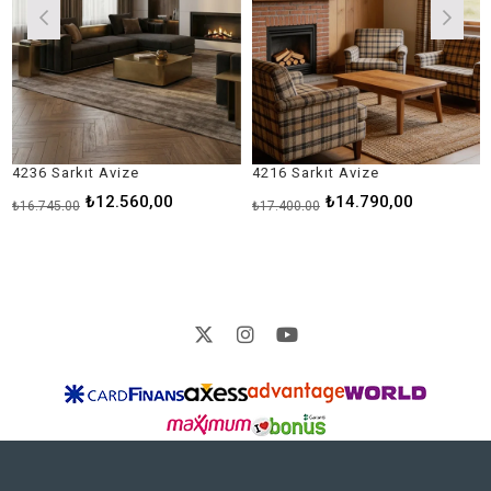
Sarkıt Avize
4216 Sarkıt Avize
4183 Te
₺12.560,00
₺14.790,00
5,00
₺17.400,00
₺9.600,