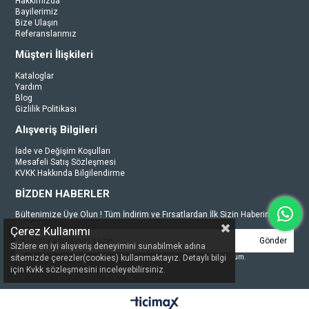
Hakkımızda
Bayilerimiz
Bize Ulaşın
Referanslarımız
Müşteri İlişkileri
Kataloglar
Yardım
Blog
Gizlilik Politikası
Alışveriş Bilgileri
İade ve Değişim Koşulları
Mesafeli Satış Sözleşmesi
KVKK Hakkında Bilgilendirme
BİZDEN HABERLER
Bültenimize Üye Olun ! Tüm İndirim ve Fırsatlardan İlk Sizin Haberiniz
Olsun !
Çerez Kullanımı
Gönder
Sizlere en iyi alışveriş deneyimini sunabilmek adına
Üyelik koşullarını
ve
kişisel verilerimin
korunmasını kabul ediyorum.
sitemizde çerezler(cookies) kullanmaktayız. Detaylı bilgi
için Kvkk sözleşmesini inceleyebilirsiniz.