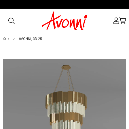
AVONNI, 3D-2507-16 GALERI BOŞLUĞU ESKITME AVIZE