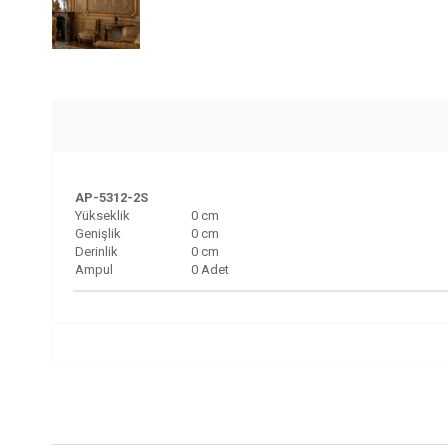
AP-5312-2S
Yükseklik
0 cm
Genişlik
0 cm
Derinlik
0 cm
Ampul
0 Adet