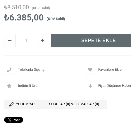
₺8.510,00
(KDV Dahil)
₺6.385,00
(KDV Dahil)
Telefonla Sipariş
Favorilere Ekle
İndirimli Ürün
Fiyat Düşünce Haber
YORUM YAZ
SORULAR (0) VE CEVAPLAR (0)