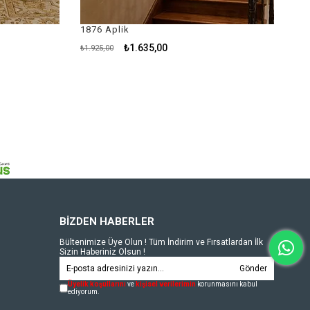
1876 Aplik
1766 Aplik
₺1.635,00
₺2.66
₺1.925,00
₺3.130,00
BİZDEN HABERLER
Bültenimize Üye Olun ! Tüm İndirim ve Fırsatlardan İlk
Sizin Haberiniz Olsun !
Gönder
Üyelik koşullarını
ve
kişisel verilerimin
korunmasını kabul
ediyorum.