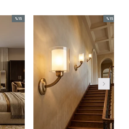
%15
İndirim
rim
%15İndirim