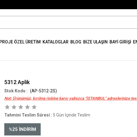
PROJE ÖZEL ÜRETİM
KATALOGLAR
BLOG
BİZE ULAŞIN
BAYİ GİRİŞİ
E
5312 Aplik
(AP-5312-2S)
Not: Ürünümüz, kırılma riskine karşı yalnızca "İSTANBUL" adreslerinize tesl
Tahmini Teslim Süresi
:
5 Gün İçinde Teslim
%
25
İNDIRIM