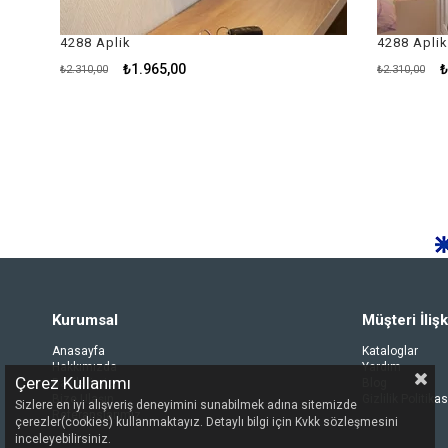
 Aplik
4288 Aplik
₺1.965,00
₺1.965,00
0,00
₺2.310,00
Kurumsal
Müşteri İlişk
Anasayfa
Kataloglar
Hakkımızda
Yardım
Çerez Kullanımı
Bayilerimiz
Blog
Bize Ulaşın
Gizlilik Politikas
Sizlere en iyi alışveriş deneyimini sunabilmek adına sitemizde
Referanslarımız
çerezler(cookies) kullanmaktayız. Detaylı bilgi için Kvkk sözleşmesini
inceleyebilirsiniz.