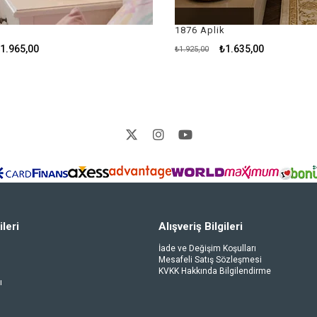
1876 Aplik
₺1.635,00
₺1.925,00
ileri
Alışveriş Bilgileri
İade ve Değişim Koşulları
Mesafeli Satış Sözleşmesi
KVKK Hakkında Bilgilendirme
ı