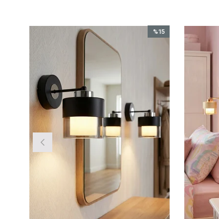
%15
İndirim
%15İndirim