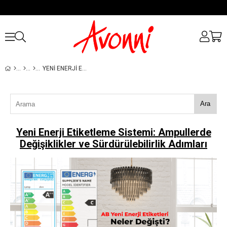
YENI ENERJI ETIKETLEME SISTEMI: AMPULLERDE DEĞIŞIKLIKLER VE SÜRDÜRÜLEBILIRLIK ADIMLARI
Ara
Yeni Enerji Etiketleme Sistemi: Ampullerde
Değişiklikler ve Sürdürülebilirlik Adımları