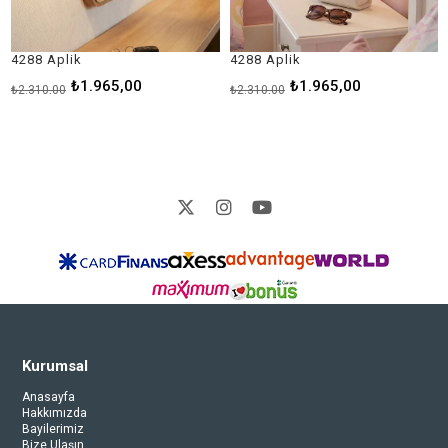
8 Aplik
4288 Aplik
1876 
₺1.965,00
₺1.965,00
10,00
₺2.310,00
₺1.925
Kurumsal
Anasayfa
Hakkımızda
Bayilerimiz
Bize Ulaşın