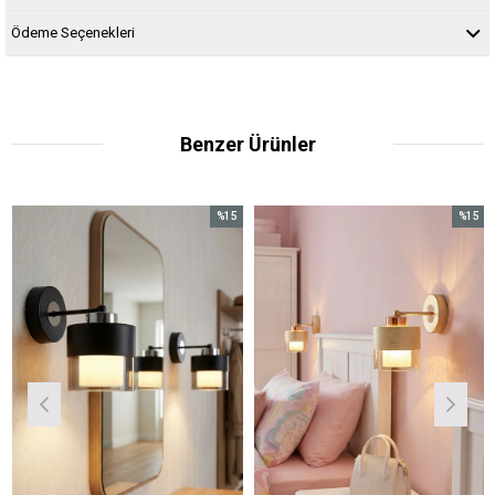
Ödeme Seçenekleri
Benzer Ürünler
%15
%15
İndirim
İndirim
%15İndirim
%15İndirim