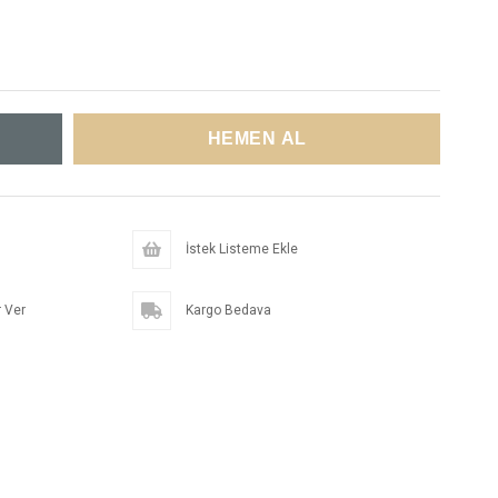
İstek Listeme Ekle
 Ver
Kargo Bedava