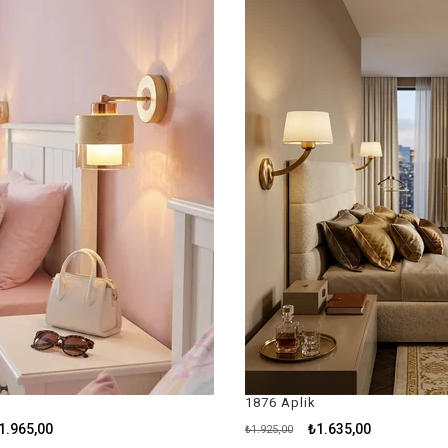
İndirim
İndirim
%15İndirim
%15İndiri
1876 Aplik
₺1.635,00
₺1.925,00