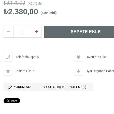
₺3.170,00
(KDV Dahil)
₺2.380,00
(KDV Dahil)
Telefonla Sipariş
Favorilere Ekle
İndirimli Ürün
Fiyat Düşünce Haber
YORUM YAZ
SORULAR (0) VE CEVAPLAR (0)