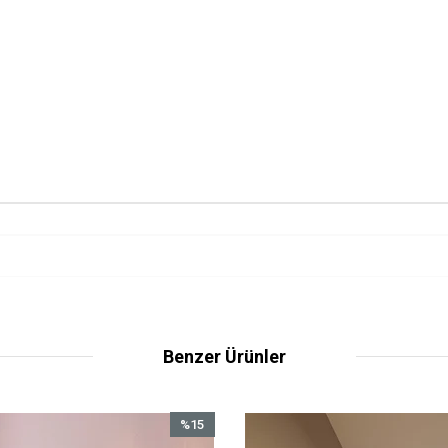
Benzer Ürünler
%15
%15