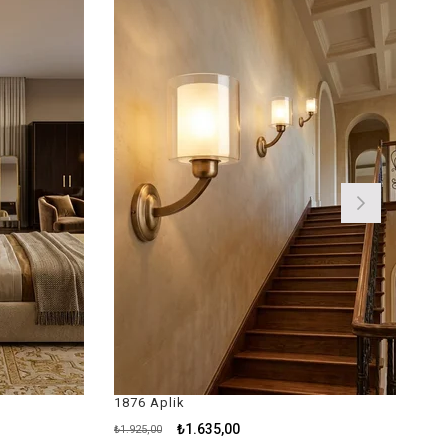
İndirim
m
%15İndirim
1876 Aplik
1766 Aplik
₺1.635,00
₺2.660,
₺1.925,00
₺3.130,00