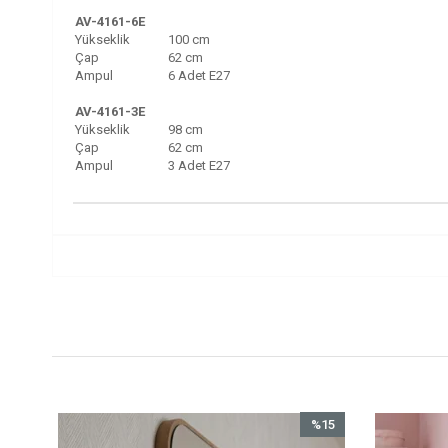
AV-4161-6E
Yükseklik
100 cm
Çap
62 cm
Ampul
6 Adet E27
AV-4161-3E
Yükseklik
98 cm
Çap
62 cm
Ampul
3 Adet E27
%15