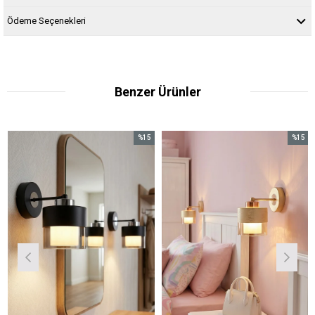
Ödeme Seçenekleri
Benzer Ürünler
%15
%15
İndirim
İndirim
%15İndirim
%15İndirim