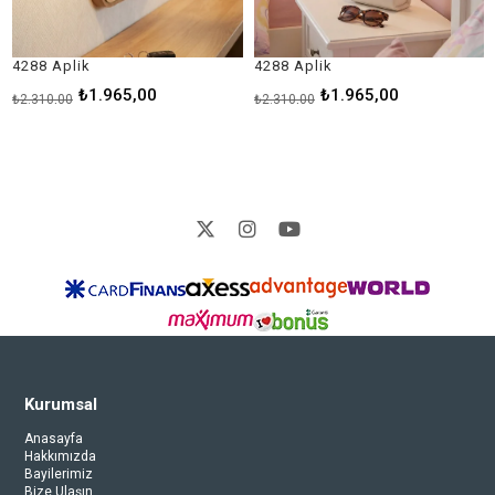
8 Aplik
4288 Aplik
1876 
₺1.965,00
₺1.965,00
10,00
₺2.310,00
₺1.925
Kurumsal
Anasayfa
Hakkımızda
Bayilerimiz
Bize Ulaşın