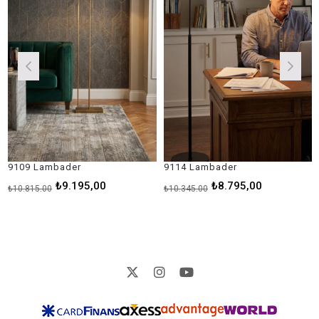
9 Lambader
9114 Lambader
9127 
₺9.195,00
₺8.795,00
815,00
₺10.345,00
₺14.83