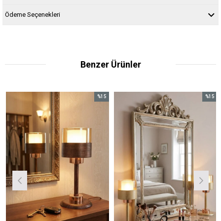
Ödeme Seçenekleri
Benzer Ürünler
%15
%15
İndirim
İndirim
m
%15İndirim
%15İndirim