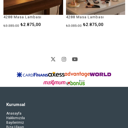
288 Masa Lambası
4288 Masa Lambası
18
₺2.875,00
₺2.875,00
3.385,00
₺3.385,00
₺6
Kurumsal
Anasayfa
Hakkımızda
Bayilerimiz
Bize Ulaşın