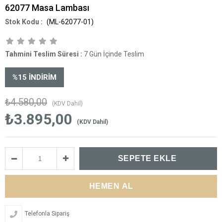
62077 Masa Lambası
(ML-62077-01)
Tahmini Teslim Süresi
:
7 Gün İçinde Teslim
%
15
İNDIRIM
₺4.580,00
(KDV Dahil)
₺3.895,00
(KDV Dahil)
Telefonla Sipariş