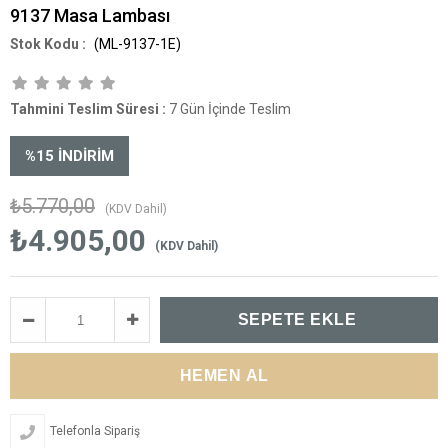
9137 Masa Lambası
(ML-9137-1E)
Tahmini Teslim Süresi
:
7 Gün İçinde Teslim
%
15
İNDIRIM
₺5.770,00
(KDV Dahil)
₺4.905,00
(KDV Dahil)
Telefonla Sipariş