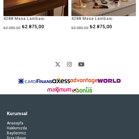
8 Masa Lambası
4288 Masa Lambası
1820 
₺2.875,00
₺2.875,00
5,00
₺3.385,00
₺6.060
Kurumsal
Anasayfa
Hakkımızda
Bayilerimiz
Bize Ulaşın