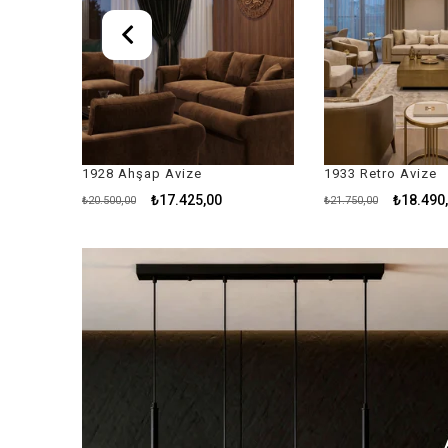
1933 Retro Avize
1946 Luxury Avize
₺18.490,00
₺24.065
₺21.750,00
₺28.310,00