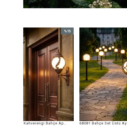
%15
%15
İndirim
İndirim
%15İndirim
%15İndirim
68182 Kahverengi Bahçe Aplik
68081 Bahçe Set Üstü Aydınlatma
68080 Siyah Bahçe