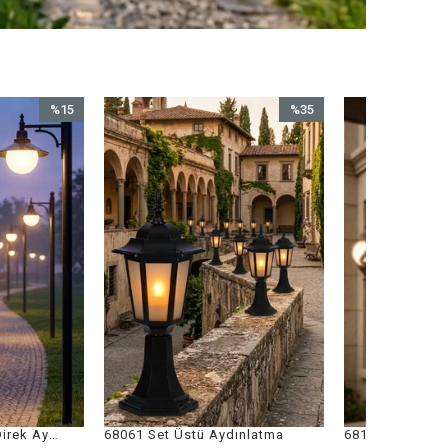
%35
%15
İndirim
İndirim
%35İndirim
%15İndirim
ü Aydınlatma
68182 Kahverengi Bahçe Aplik