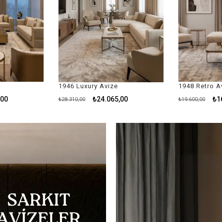
1948 Retro Avize
1949 Retro A
,00
₺16.660,00
₺2
₺19.600,00
₺29.435,00