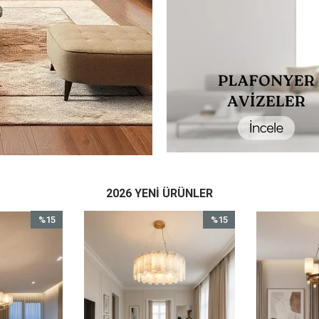
2026 YENI ÜRÜNLER
%15
%15
İndirim
İndirim
%15İndirim
%15İndirim