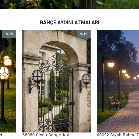
BAHÇE AYDINLATMALARI
%15
%15
İndirim
İndirim
%15İndirim
%15İndirim
 Aplik
68092 Siyah Bahçe Direk Aydınlatma
68061 Set Üst