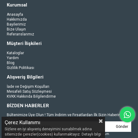
Kurumsal
Anasayfa
Hakkımızda
Bayilerimiz
Bize Ulaşın
Referanslarımız
Müşteri İlişkileri
Kataloglar
Yardım
Blog
Gizlilik Politikası
Alışveriş Bilgileri
İade ve Değişim Koşulları
Mesafeli Satış Sözleşmesi
KVKK Hakkında Bilgilendirme
BİZDEN HABERLER
Bültenimize Üye Olun ! Tüm İndirim ve Fırsatlardan İlk Sizin Haberiniz
Olsun !
Çerez Kullanımı
Gönder
Sizlere en iyi alışveriş deneyimini sunabilmek adına
Üyelik koşullarını
ve
kişisel verilerimin
korunmasını kabul ediyorum.
sitemizde çerezler(cookies) kullanmaktayız. Detaylı bilgi