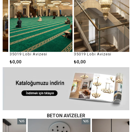
35019 Lobi Avizesi
35019 Lobi Avizesi
₺0,00
₺0,00
BETON AVIZELER
%35
%35
im
İndirim
İndirim