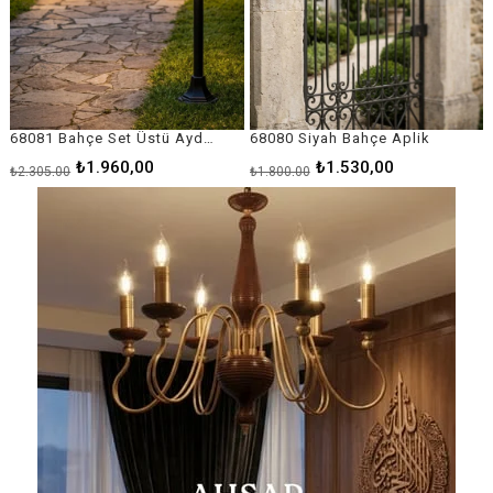
68080 Siyah Bahçe Aplik
68092 Siyah Bahçe Direk Aydınlatma
₺1.530,00
₺10.510,00
₺1.800,00
₺12.365,00