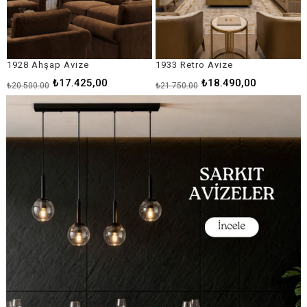
1933 Retro Avize
1946 Luxury Avize
₺18.490,00
₺24.065,00
₺21.750,00
₺28.310,00