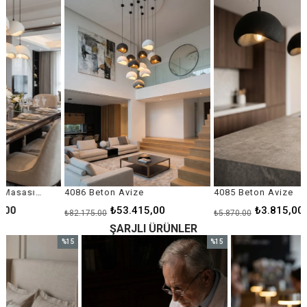
ndirim
%35İndirim
%35İndi
4086 Beton Avize
4085 Beton Avize
₺53.415,00
₺3.815,00
₺82.175,00
₺5.870,00
ŞARJLI ÜRÜNLER
%15
%15
im
İndirim
İndirim
ndirim
%15İndirim
%15İndi