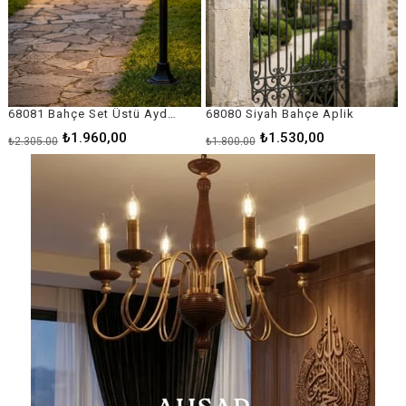
68080 Siyah Bahçe Aplik
68092 Siyah Bahçe Direk Aydınlatma
₺1.530,00
₺10.510,00
₺1.800,00
₺12.365,00