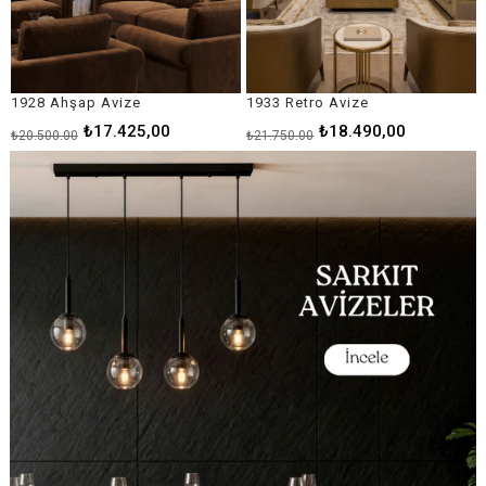
1933 Retro Avize
1946 Luxury Avize
₺18.490,00
₺24.065,00
₺21.750,00
₺28.310,00