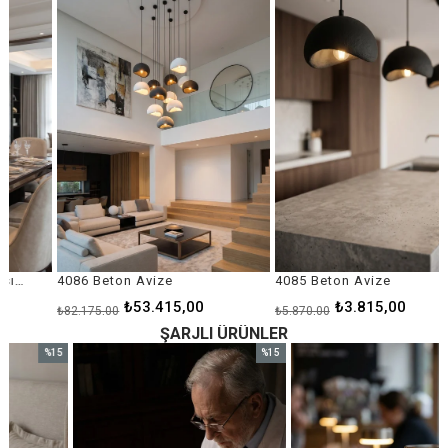
ndirim
%35İndirim
%35İndi
4086 Beton Avize
4085 Beton Avize
₺53.415,00
₺3.815,00
₺82.175,00
₺5.870,00
ŞARJLI ÜRÜNLER
%15
%15
im
İndirim
İndirim
ndirim
%15İndirim
%15İndi