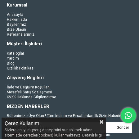
Kurumsal
Anasayfa
Hakkımızda
Bayilerimiz
Bize Ulaşın
Referanslarımız
Müşteri İlişkileri
Kataloglar
Yardım
Blog
Gizlilik Politikası
Alışveriş Bilgileri
İade ve Değişim Koşulları
Mesafeli Satış Sözleşmesi
KVKK Hakkında Bilgilendirme
BİZDEN HABERLER
Bültenimize Üye Olun ! Tüm İndirim ve Fırsatlardan İlk Sizin Haberiniz
Olsun !
Çerez Kullanımı
Gönder
Sizlere en iyi alışveriş deneyimini sunabilmek adına
Üyelik koşullarını
ve
kişisel verilerimin
korunmasını kabul ediyorum.
sitemizde çerezler(cookies) kullanmaktayız. Detaylı bilgi