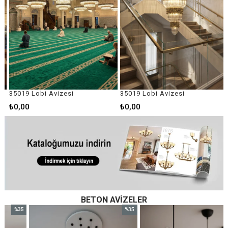
35019 Lobi Avizesi
35019 Lobi Avizesi
₺0,00
₺0,00
BETON AVIZELER
%35
%35
im
İndirim
İndirim