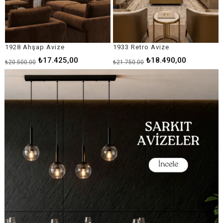
1933 Retro Avize
1946 Luxury Avize
₺18.490,00
₺24.065,00
₺21.750,00
₺28.310,00