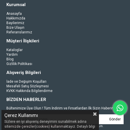
Kurumsal
Anasayfa
Hakkımızda
Bayilerimiz
Bize Ulaşın
Referanslarımız
Müşteri İlişkileri
Kataloglar
Yardım
Blog
Gizlilik Politikası
Alışveriş Bilgileri
İade ve Değişim Koşulları
Mesafeli Satış Sözleşmesi
KVKK Hakkında Bilgilendirme
BİZDEN HABERLER
Bültenimize Üye Olun ! Tüm İndirim ve Fırsatlardan İlk Sizin Haberiniz
Olsun !
Çerez Kullanımı
Gönder
Sizlere en iyi alışveriş deneyimini sunabilmek adına
Üyelik koşullarını
ve
kişisel verilerimin
korunmasını kabul ediyorum.
sitemizde çerezler(cookies) kullanmaktayız. Detaylı bilgi