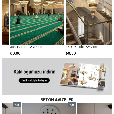
35019 Lobi Avizesi
35019 Lobi Avizesi
₺0,00
₺0,00
BETON AVIZELER
%35
%35
im
İndirim
İndirim