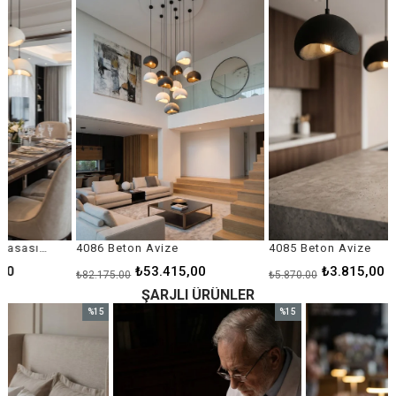
ndirim
%35İndirim
%35İndi
4086 Beton Avize
4085 Beton Avize
₺53.415,00
₺3.815,00
₺82.175,00
₺5.870,00
ŞARJLI ÜRÜNLER
%15
%15
im
İndirim
İndirim
ndirim
%15İndirim
%15İndi