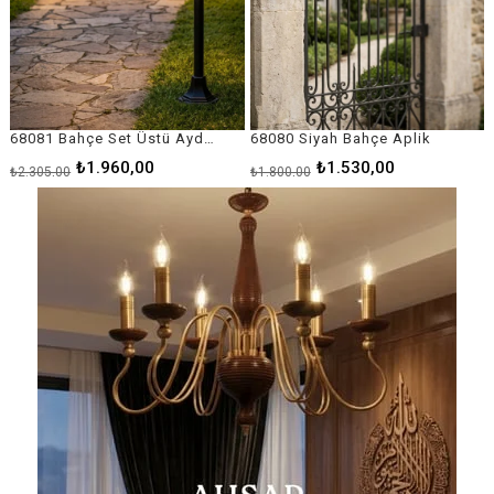
68080 Siyah Bahçe Aplik
68092 Siyah Bahçe Direk Aydınlatma
₺1.530,00
₺10.510,00
₺1.800,00
₺12.365,00