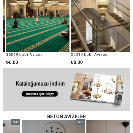
35019 Lobi Avizesi
35019 Lobi Avizesi
₺0,00
₺0,00
BETON AVIZELER
%35
%35
im
İndirim
İndirim