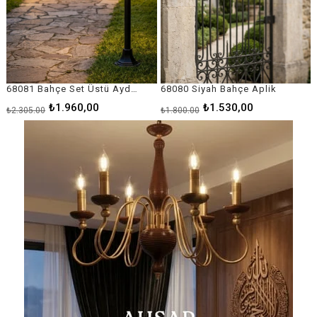
68080 Siyah Bahçe Aplik
68092 Siyah Bahçe Direk Aydınlatma
₺1.530,00
₺10.510,00
₺1.800,00
₺12.365,00