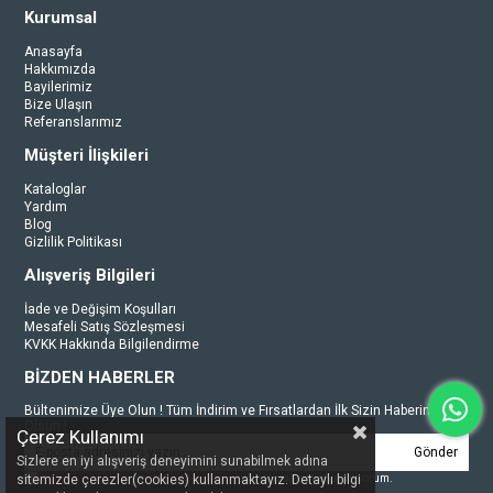
Kurumsal
Anasayfa
Hakkımızda
Bayilerimiz
Bize Ulaşın
Referanslarımız
Müşteri İlişkileri
Kataloglar
Yardım
Blog
Gizlilik Politikası
Alışveriş Bilgileri
İade ve Değişim Koşulları
Mesafeli Satış Sözleşmesi
KVKK Hakkında Bilgilendirme
BİZDEN HABERLER
Bültenimize Üye Olun ! Tüm İndirim ve Fırsatlardan İlk Sizin Haberiniz
Olsun !
Çerez Kullanımı
Gönder
Sizlere en iyi alışveriş deneyimini sunabilmek adına
Üyelik koşullarını
ve
kişisel verilerimin
korunmasını kabul ediyorum.
sitemizde çerezler(cookies) kullanmaktayız. Detaylı bilgi