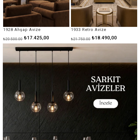
1933 Retro Avize
1946 Luxury Avize
₺18.490,00
₺24.065,00
₺21.750,00
₺28.310,00