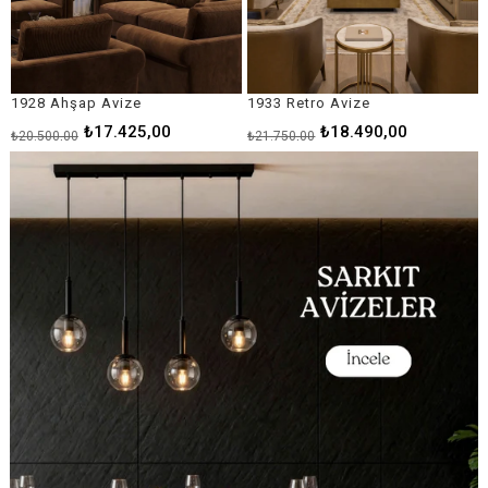
1933 Retro Avize
1946 Luxury Avize
₺18.490,00
₺24.065,00
₺21.750,00
₺28.310,00