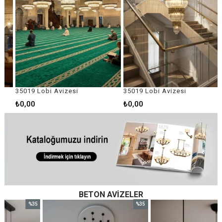
35019 Lobi Avizesi
35019 Lobi Avizesi
₺0,00
₺0,00
BETON AVIZELER
%35
%35
im
İndirim
İndirim