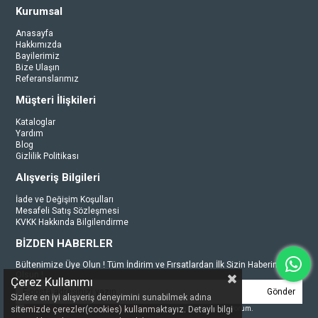
Kurumsal
Anasayfa
Hakkımızda
Bayilerimiz
Bize Ulaşın
Referanslarımız
Müşteri İlişkileri
Kataloglar
Yardım
Blog
Gizlilik Politikası
Alışveriş Bilgileri
İade ve Değişim Koşulları
Mesafeli Satış Sözleşmesi
KVKK Hakkında Bilgilendirme
BİZDEN HABERLER
Bültenimize Üye Olun ! Tüm İndirim ve Fırsatlardan İlk Sizin Haberiniz
Olsun !
Çerez Kullanımı
Gönder
Sizlere en iyi alışveriş deneyimini sunabilmek adına
Üyelik koşullarını
ve
kişisel verilerimin
korunmasını kabul ediyorum.
sitemizde çerezler(cookies) kullanmaktayız. Detaylı bilgi