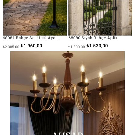
68080 Siyah Bahçe Aplik
68092 Siyah Bahçe Direk Aydınlatma
₺1.530,00
₺10.510,00
₺1.800,00
₺12.365,00