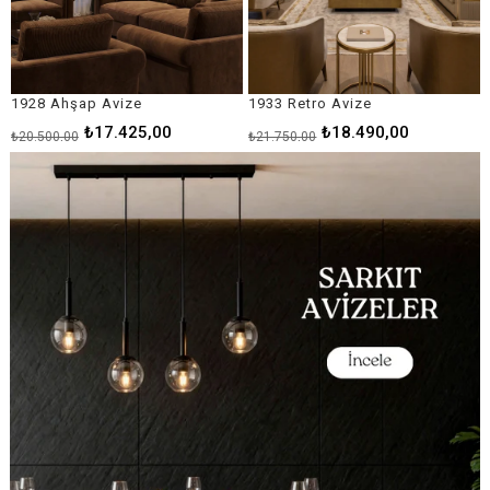
1933 Retro Avize
1946 Luxury Avize
₺18.490,00
₺24.065,00
₺21.750,00
₺28.310,00