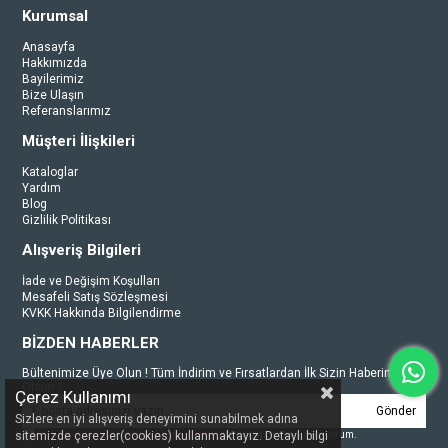
Kurumsal
Anasayfa
Hakkımızda
Bayilerimiz
Bize Ulaşın
Referanslarımız
Müşteri İlişkileri
Kataloglar
Yardım
Blog
Gizlilik Politikası
Alışveriş Bilgileri
İade ve Değişim Koşulları
Mesafeli Satış Sözleşmesi
KVKK Hakkında Bilgilendirme
BİZDEN HABERLER
Bültenimize Üye Olun ! Tüm İndirim ve Fırsatlardan İlk Sizin Haberiniz
Olsun !
Çerez Kullanımı
Gönder
Sizlere en iyi alışveriş deneyimini sunabilmek adına
Üyelik koşullarını
ve
kişisel verilerimin
korunmasını kabul ediyorum.
sitemizde çerezler(cookies) kullanmaktayız. Detaylı bilgi