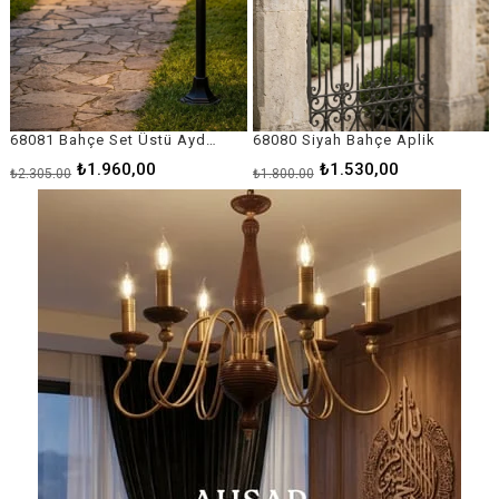
68080 Siyah Bahçe Aplik
68092 Siyah Bahçe Direk Aydınlatma
₺1.530,00
₺10.510,00
₺1.800,00
₺12.365,00