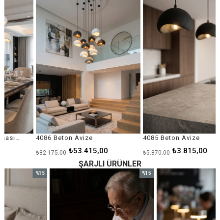
ndirim
%35İndirim
%35İndi
4086 Beton Avize
4085 Beton Avize
₺53.415,00
₺3.815,00
₺82.175,00
₺5.870,00
ŞARJLI ÜRÜNLER
%15
%15
im
İndirim
İndirim
ndirim
%15İndirim
%15İndi