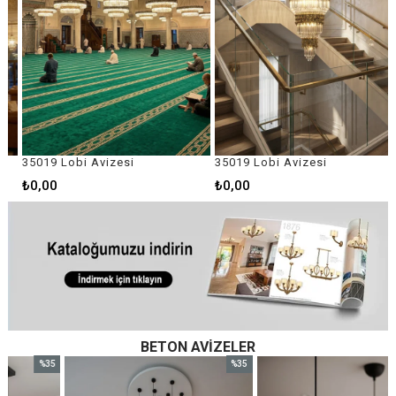
35019 Lobi Avizesi
35019 Lobi Avizesi
₺0,00
₺0,00
BETON AVIZELER
%35
%35
im
İndirim
İndirim