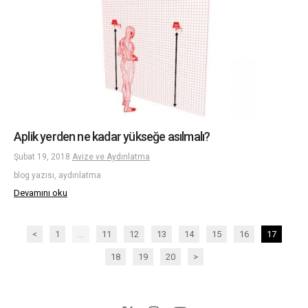
Aplik yerden ne kadar yükseğe asılmalı?
Şubat 19, 2018
Avize ve Aydınlatma
blog yazısı, aydınlatma
Devamını oku
<
1
...
11
12
13
14
15
16
17
18
19
20
>